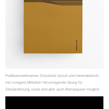
Publikumswirksames Solostück, lyrisch und minimalistisch,
mit rockigem Mittelteil. Hervorragende Übung für
Zirkularatmung, ossia sind aber auch Atempausen möglich.