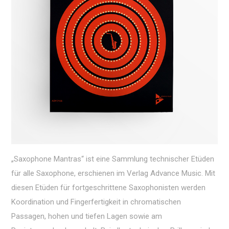
„Saxophone Mantras“ ist eine Sammlung technischer Etüden
für alle Saxophone, erschienen im Verlag Advance Music. Mit
diesen Etüden für fortgeschrittene Saxophonisten werden
Koordination und Fingerfertigkeit in chromatischen
Passagen, hohen und tiefen Lagen sowie am